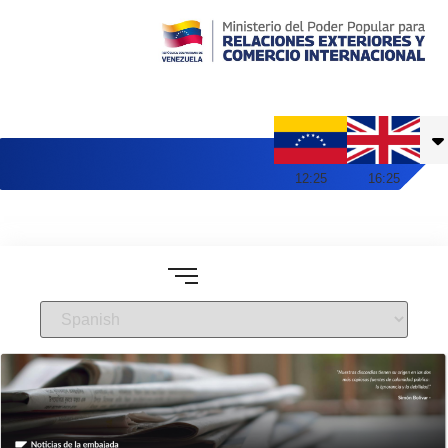
Embajada de Venezuela en Reino Unido
12
:
25
16
:
25