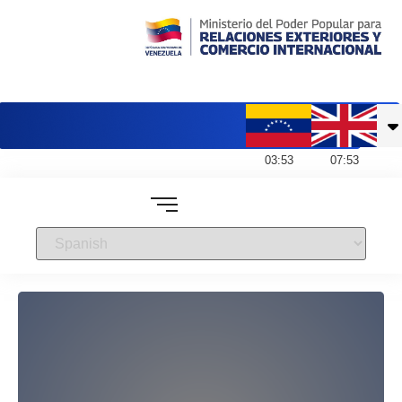
Embajada de Venezuela en Reino Unido
03
:
53
07
:
53