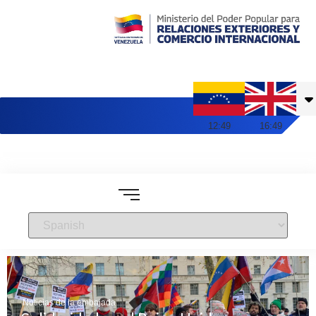
Embajada de Venezuela en Reino Unido
12
:
49
16
:
49
Noticias de la embajada