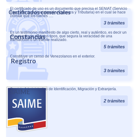
El certificado de uso es un documento que precisa el SENIAT (Servicio
Certificados comerciales
Integrado de Administración Aduanera y Tributaria) en el cual se hace
constar que los bienes .....
3 trámites
Es un testimonio manifiesto de algo cierto, real y auténtico, es decir un
Constancias
documento de distintos tipos, que segura la veracidad de una
transacción o un trámite realizado.
5 trámites
Constituye un censo de Venezolanos en el exterior.
Registro
3 trámites
Servicio Administrativo de Identificación, Migración y Extranjería.
SAIME
2 trámites