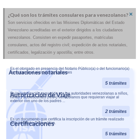
×
¿Qué son los trámites consulares para venezolanos?
Son servicios ofrecidos en las Misiones Diplomáticas del Estado
Venezolano acreditadas en el exterior dirigidos a los ciudadanos
venezolanos. Consisten en expedir pasaportes, matrículas
consulares, actos del registro civil; expedición de actos notariales,
certificados, legalización y apostilla; entre otros.
Es el otorgado en presencia del Notario Público(a) o del funcionario(a)
Actuaciones notariales
consular en el ejercicio de funciones
5 trámites
Autorización de Viaje
Es la autorización requerida por las autoridades venezolanas a niños,
niñas y adolescentes (NNA) venezolanos que requieran viajar al
exterior con uno de los padres ...
2 trámites
Es un documento que certifica la inscripción de un trámite realizado
Certificaciones
ante la Misión Diplomática.
5 trámites