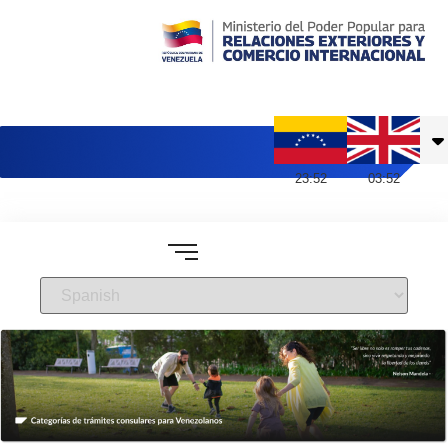
Embajada de Venezuela en Reino Unido
23
:
52
03
:
52