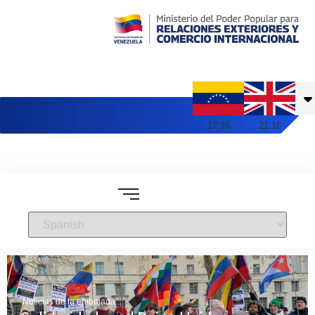
Embajada de Venezuela en Reino Unido
17
:
16
21
:
16
Noticias de la embajada