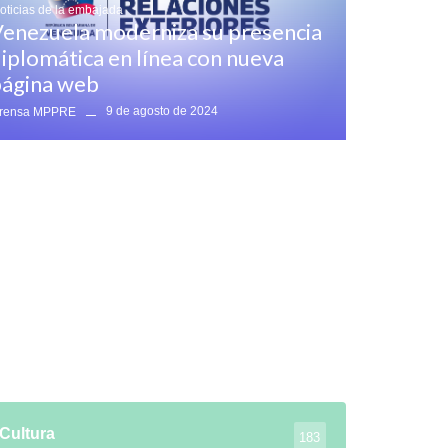
oticias de la embajada
enezuela moderniza su presencia
iplomática en línea con nueva
ágina web
9 de agosto de 2024
rensa MPPRE
Cultura
183