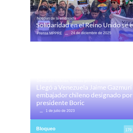
Noticias de la embajada
Solidaridad en el Reino Unido se 
24 de diciembre de 2025
Prensa MPPRE
Destacado Noticias
,
Noticias generales
Llegó a Venezuela Jaime Gazmuri
embajador chileno designado por 
presidente Boric
1 de julio de 2023
Bloqueo
179