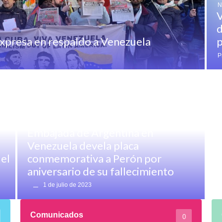
N
V
d
expresa en respaldo a Venezuela
p
P
Destacado
,
Destacado Noticias
,
Noticias generales
Embajada de Argentina en
Venezuela devela placa
el
conmemorativa a Perón por
aniversario de su fallecimiento
1 de julio de 2023
Comunicados
0