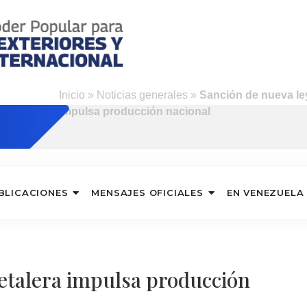
o
Inicio
»
Noticias generales
»
Sanción de nueva ley
impulsa producción nacional
BLICACIONES
MENSAJES OFICIALES
EN VENEZUELA
fetalera impulsa producción