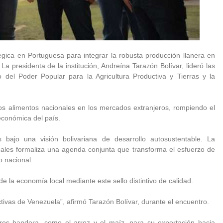
tégica en Portuguesa para integrar la robusta producción llanera en
 presidenta de la institución, Andreína Tarazón Bolívar, lideró las
 del Poder Popular para la Agricultura Productiva y Tierras y la
 los alimentos nacionales en los mercados extranjeros, rompiendo el
económica del país.
 bajo una visión bolivariana de desarrollo autosustentable. La
ocales formaliza una agenda conjunta que transforma el esfuerzo de
 nacional.
e la economía local mediante este sello distintivo de calidad.
tivas de Venezuela”, afirmó Tarazón Bolívar, durante el encuentro.
ubros bandera, como el arroz y el maíz, para su exportación hacia