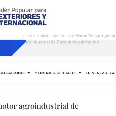
o
Inicio
»
Noticias generales
»
Marca País proyecta
agroindustrial de Portuguesa al mundo
BLICACIONES
MENSAJES OFICIALES
EN VENEZUELA
motor agroindustrial de