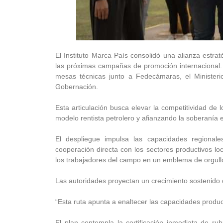
El Instituto Marca País consolidó una alianza estra
las próximas campañas de promoción internacional. La
mesas técnicas junto a Fedecámaras, el Ministerio
Gobernación.
Esta articulación busca elevar la competitividad de
modelo rentista petrolero y afianzando la soberanía 
El despliegue impulsa las capacidades regionales
cooperación directa con los sectores productivos l
los trabajadores del campo en un emblema de orgullo
Las autoridades proyectan un crecimiento sostenido d
“Esta ruta apunta a enaltecer las capacidades produc
El plan contempla la certificación inmediata de r