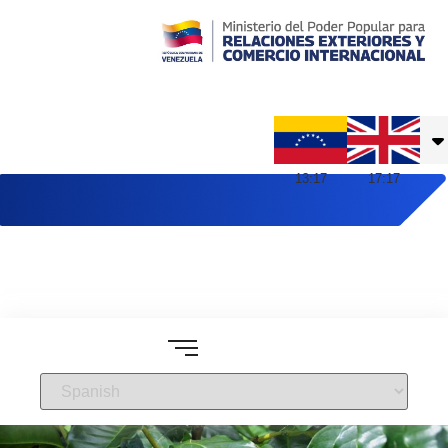
Embajada de Venezuela en Reino Unido
13
:
17
17
:
17