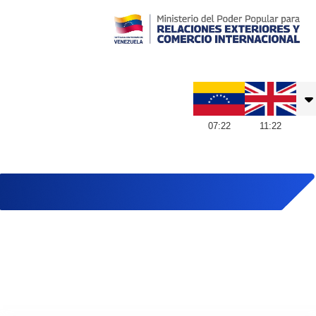
Embajada de Venezuela en Reino Unido
07
:
22
11
:
22