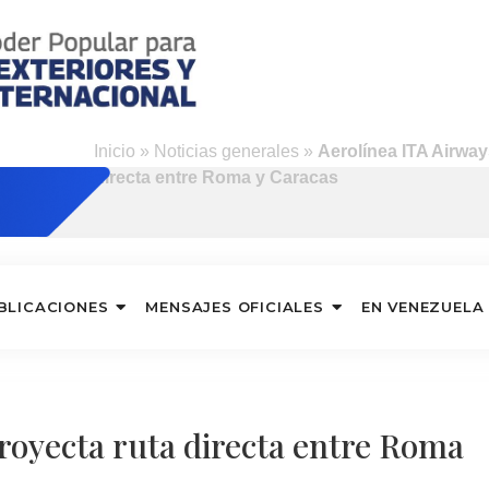
o
Inicio
»
Noticias generales
»
Aerolínea ITA Airway
directa entre Roma y Caracas
BLICACIONES
MENSAJES OFICIALES
EN VENEZUELA
royecta ruta directa entre Roma