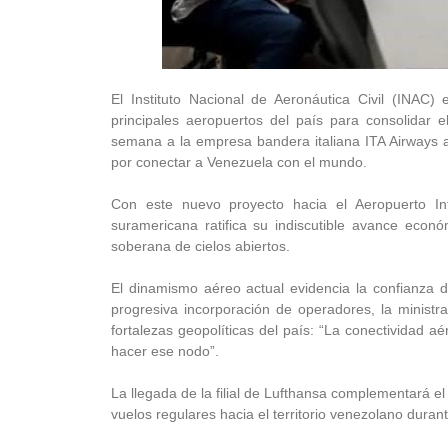
El Instituto Nacional de Aeronáutica Civil (INAC)
principales aeropuertos del país para consolidar 
semana a la empresa bandera italiana ITA Airways a
por conectar a Venezuela con el mundo.
Con este nuevo proyecto hacia el Aeropuerto Int
suramericana ratifica su indiscutible avance econó
soberana de cielos abiertos.
El dinamismo aéreo actual evidencia la confianza d
progresiva incorporación de operadores, la ministr
fortalezas geopolíticas del país: “La conectividad a
hacer ese nodo”.
La llegada de la filial de Lufthansa complementará e
vuelos regulares hacia el territorio venezolano dura