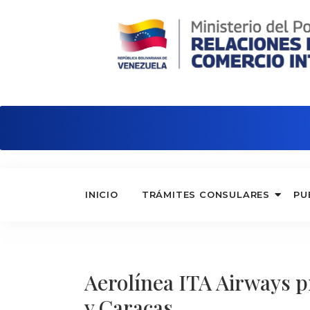
Embajada de Venezuela en Reino Unid
INICIO
TRÁMITES CONSULARES
PU
Aerolínea ITA Airways p
y Caracas