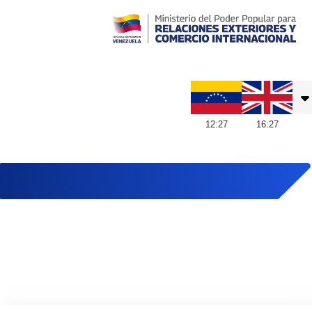
Embajada de Venezuela en Reino Unido
12
:
27
16
:
27