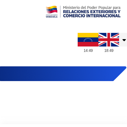
Embajada de Venezuela en Reino Unido
14
:
49
18
:
49