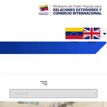
Embajada de Venezuela en Reino Unido
03
:
03
07
:
03