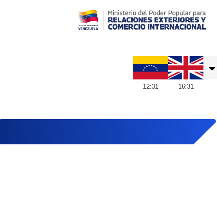
Embajada de Venezuela en Reino Unido
12
:
31
16
:
31