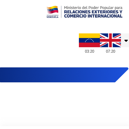
Embajada de Venezuela en Reino Unido
03
:
20
07
:
20