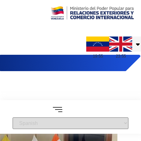
Embajada de Venezuela en Reino Unido
19
:
55
23
:
55