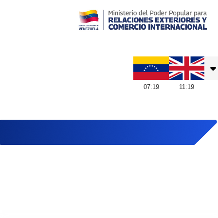
Embajada de Venezuela en Reino Unido
07
:
19
11
:
19