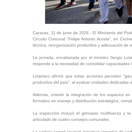
Caracas, 11 de junio de 2026.- El Ministerio del Pod
Circuito Comunal “Felipe Antonio Acosta”, en Coche
técnica, reorganización productiva y adecuación de 
La jornada, encabezada por el ministro Sergio Lotar
responde a la necesidad de consolidar capacidades l
Lotartaro afirmó que estas acciones permiten “gar
productiva del país”, al evaluar unidades dedicadas a 
Además, orientó la integración de los espacios en u
formativo en manejo y distribución estratégica, comp
La inspección incluyó el gimnasio multifuerza y la
articulado de cuatro consejos comunales.
La cartera juvenil anunció próximas jornadas de cedu