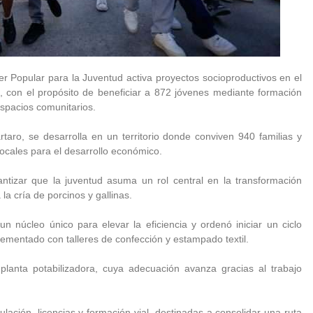
er Popular para la Juventud activa proyectos socioproductivos en el
, con el propósito de beneficiar a 872 jóvenes mediante formación
espacios comunitarios.
taro, se desarrolla en un territorio donde conviven 940 familias y
ocales para el desarrollo económico.
antizar que la juventud asuma un rol central en la transformación
la cría de porcinos y gallinas.
n núcleo único para elevar la eficiencia y ordenó iniciar un ciclo
lementado con talleres de confección y estampado textil.
 planta potabilizadora, cuya adecuación avanza gracias al trabajo
lación, licencias y formación vial, destinadas a consolidar una ruta