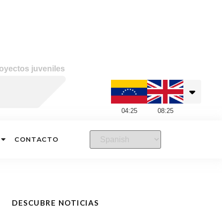
oyectos juveniles
04
:
25
08
:
25
CONTACTO
DESCUBRE NOTICIAS