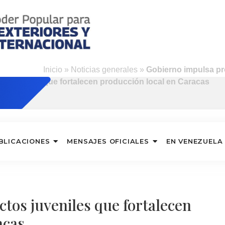
o
Inicio
»
Noticias generales
»
Gobierno impulsa pr
que fortalecen producción local en Caracas
BLICACIONES
MENSAJES OFICIALES
EN VENEZUELA
tos juveniles que fortalecen
acas