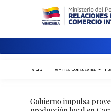
Embajada de Venezuela en Reino Unid
INICIO
TRÁMITES CONSULARES
PU
Gobierno impulsa proyec
producción local en Car