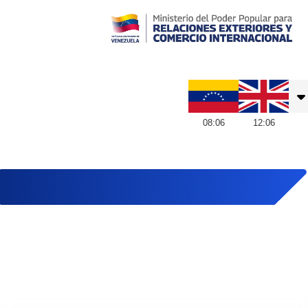
Embajada de Venezuela en Reino Unido
08
:
06
12
:
06