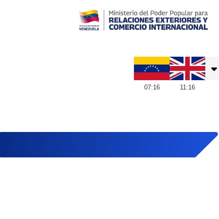
Embajada de Venezuela en Reino Unido
07
:
16
11
:
16