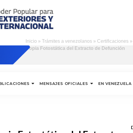
o
Inicio
»
Trámites a venezolanos
»
Certificaciones
Copia Fotostática del Extracto de Defunción
BLICACIONES
MENSAJES OFICIALES
EN VENEZUELA